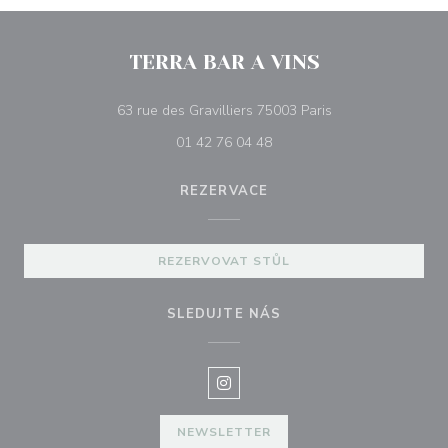
TERRA BAR A VINS
((otevře se v nové
63 rue des Gravilliers 75003 Paris
01 42 76 04 48
REZERVACE
REZERVOVAT STŮL
SLEDUJTE NÁS
Instagram ((otevře se v novém o
NEWSLETTER