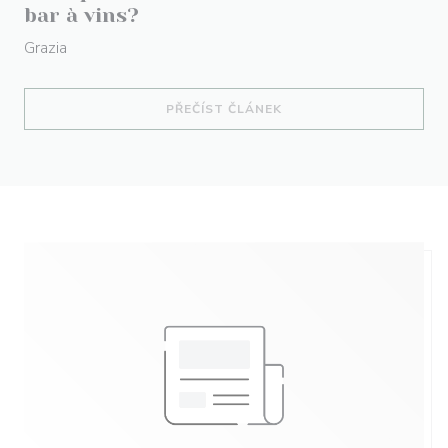
bar à vins?
Grazia
((OTEVŘE SE V NOVÉM O
PŘEČÍST ČLÁNEK