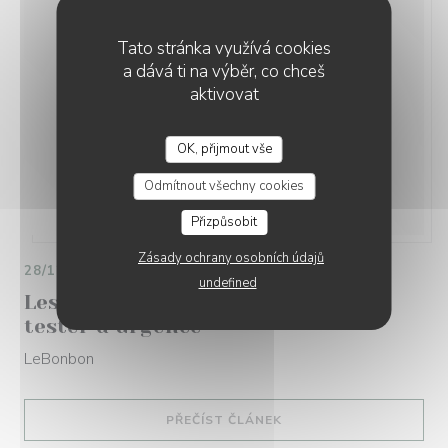
Tato stránka využívá cookies
a dává ti na výběr, co chceš
aktivovat
OK, přijmout vše
Odmítnout všechny cookies
Přizpůsobit
Zásady ochrany osobních údajů
28/12/2021
undefined
Les nouvelles tables parisiennes à
tester d urgence
LeBonbon
((OTEVŘE SE V NOVÉM O
PŘEČÍST ČLÁNEK