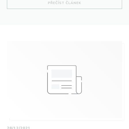
((OTEVŘE SE V NOVÉM O
PŘEČÍST ČLÁNEK
28/12/2021