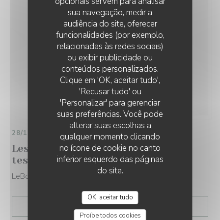
opcionais servem para analisar
sua navegação, medir a
audiência do site, oferecer
funcionalidades (por exemplo,
relacionadas às redes sociais)
ou exibir publicidade ou
conteúdos personalizados.
Clique em 'OK, aceitar tudo',
'Recusar tudo' ou
'Personalizar' para gerenciar
suas preferências. Você pode
alterar suas escolhas a
28/12/2021
qualquer momento clicando
no ícone de cookie no canto
Les nouvelles tables parisiennes à
inferior esquerdo das páginas
tester d urgence
do site.
LeBonbon
OK, aceitar tudo
((ABRE NUMA NOVA JANEL
LER O ARTIGO
Proíbe todos cookies