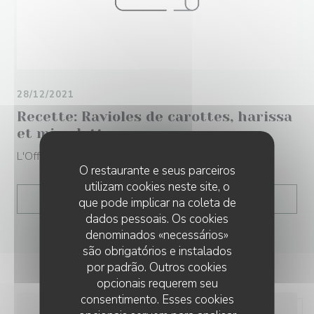
28/12/2021
Recette: Ravioles de carottes, harissa
et mimolette
L'Officiel
O restaurante e seus parceiros
utilizam cookies neste site, o
((ABRE NUMA NOVA JANEL
LER O ARTIGO
que pode implicar na coleta de
dados pessoais. Os cookies
denominados «necessários»
são obrigatórios e instalados
por padrão. Outros cookies
opcionais requerem seu
consentimento. Esses cookies