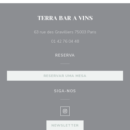
TERRA BAR A VINS
((abre numa nova j
63 rue des Gravilliers 75003 Paris
01 42 76 04 48
RESERVA
RESERVAR UMA MESA
SIGA-NOS
Instagram ((abre numa nova janel
NEWSLETTER