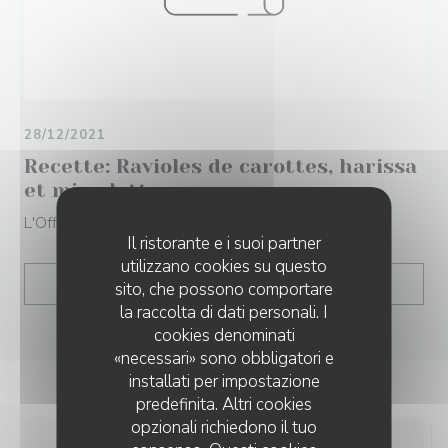
28/12/2021
Recette: Ravioles de carottes, harissa
et mimolette
L'Officiel
Il ristorante e i suoi partner
utilizzano cookies su questo
((APRE UNA NUOVA FIN
LEGGI L'ARTICOLO
sito, che possono comportare
la raccolta di dati personali. I
cookies denominati
«necessari» sono obbligatori e
installati per impostazione
predefinita. Altri cookies
opzionali richiedono il tuo