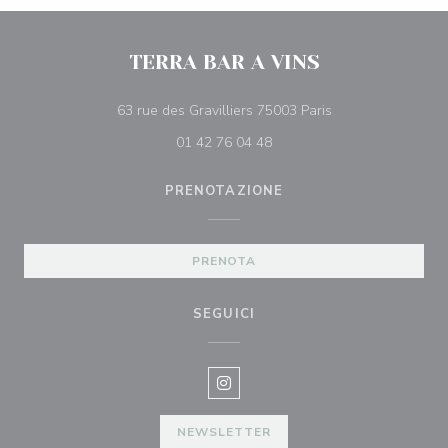
TERRA BAR A VINS
((apre una nuova f
63 rue des Gravilliers 75003 Paris
01 42 76 04 48
PRENOTAZIONE
PRENOTA
SEGUICI
Instagram ((apre una nuova fines
NEWSLETTER