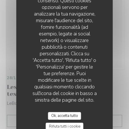
consenso. Questi cookies
opzionali servono per
analizzare la tua navigazione,
misurare l'audience del sito,
fornire funzionalità (ad
esempio, legate ai social
network) o visualizzare
pubblicità o contenuti
personalizzati. Clicca su
'Accetta tutto', 'Rifiuta tutto' o
'Personalizza' per gestire le
tue preferenze. Puoi
28/12/2021
modificare le tue scelte in
qualsiasi momento cliccando
Les nouvelles tables parisiennes à
sull'icona del cookie in basso a
tester d urgence
sinistra delle pagine del sito.
LeBonbon
Ok, accetta tutto
((APRE UNA NUOVA FIN
LEGGI L'ARTICOLO
Rifiuta tutti i cookie