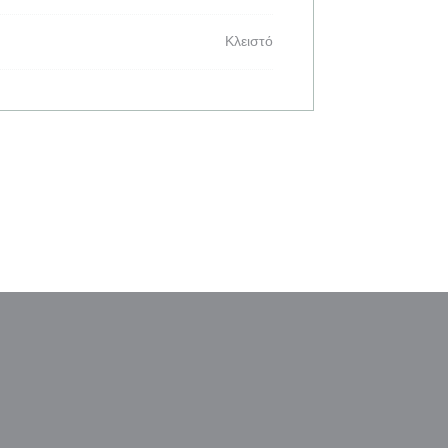
Κλειστό
παράθυρο))