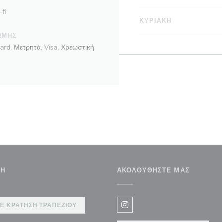
fi
ΚΥΡΙΑΚΉ
ΩΜΉΣ
ard, Μετρητά, Visa, Χρεωστική
ΣΗ
ΑΚΟΛΟΥΘΉΣΤΕ ΜΑΣ
άθυρο))
Ε ΚΡΆΤΗΣΗ ΤΡΑΠΕΖΙΟΎ
Instagram ((ανοίγει σε νέο 