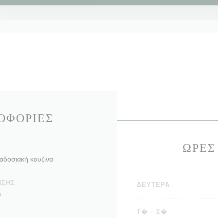
ΟΦΟΡΊΕΣ
ΏΡΕΣ
αδοσιακή κουζίνα
ΗΣΗΣ
ΔΕΥΤΈΡΑ
ύ
Τ�
-
Σ�