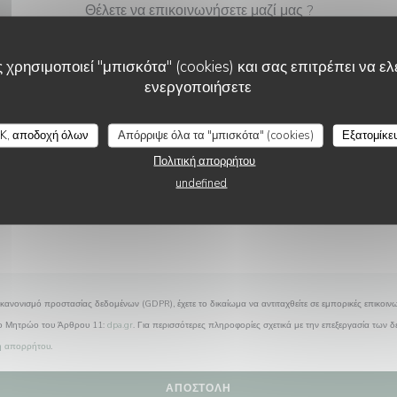
Θέλετε να επικοινωνήσετε μαζί μας ?
Συμπληρώστε την παρακάτω φόρμα!
 χρησιμοποιεί "μπισκότα" (cookies) και σας επιτρέπει να ελέ
ενεργοποιήσετε
K, αποδοχή όλων
Απόρριψε όλα τα "μπισκότα" (cookies)
Εξατομίκε
Πολιτική απορρήτου
undefined
κανονισμό προστασίας δεδομένων (GDPR), έχετε το δικαίωμα να αντιταχθείτε σε εμπορικές επικοινω
το Μητρώο του Άρθρου 11:
dpa.gr
. Για περισσότερες πληροφορίες σχετικά με την επεξεργασία των 
κή απορρήτου
.