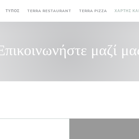
((ΑΝΟΊΓΕΙ ΣΕ ΝΈΟ ΠΑΡΆΘΥΡΟ))
((ΑΝΟΊΓΕΙ ΣΕ 
ΤΎΠΟΣ
TERRA RESTAURANT
TERRA PIZZA
ΧΆΡΤΗΣ ΚΑ
Επικοινωνήστε μαζί μα