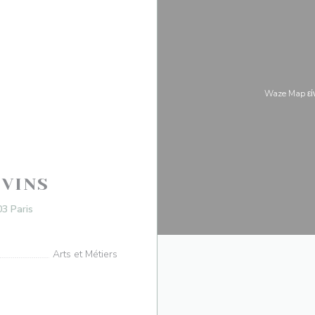
Waze Map εί
 VINS
((ανοίγει σε νέο παράθυρο))
03 Paris
Arts et Métiers