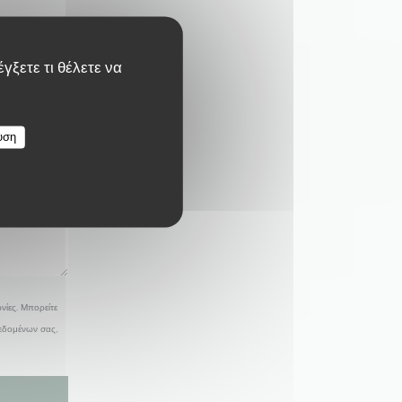
γξετε τι θέλετε να
υση
νίες. Μπορείτε
δεδομένων σας,