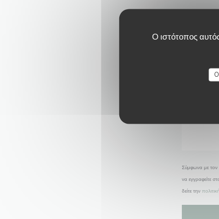
Ο ιστότοπος αυτός
O
Σύμφωνα με τον 
να εγγραφείτε σ
δείτε την
πολιτι