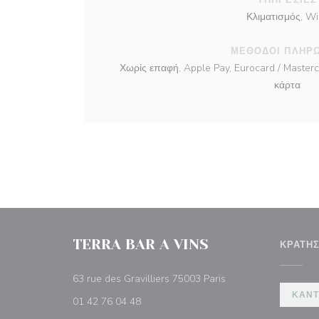
Κλιματισμός, Wi-
ΜΈΘΟΔΟΙ ΠΛΗΡ
Χωρίς επαφή, Apple Pay, Eurocard / Masterc
κάρτα
TERRA BAR A VINS
ΚΡΆΤΗ
((ανοίγει σε νέο παρ
63 rue des Gravilliers 75003 Paris
ΚΆΝΤ
01 42 76 04 48