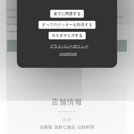
In accordance with data protection regulations, you have the right to opt out of
全てに同意する
marketing communications. UK residents can register with the Telephone Preference
すべてのクッキーを拒否する
Service at
tpsonline.org.uk
. US residents can register at
donotcall.gov
. For more
information about how we process your data, please see our
privacy policy
.
カスタマイズする
プライバシーポリシー
undefined
店舗情報
料理
自家製, 新鮮な製品, 伝統料理