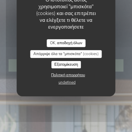
χρησιμοποιεί "μπισκότα"
(cookies) και σας επιτρέπει
να ελέγξετε τι θέλετε να
ενεργοποιήσετε
ΜΠΑΡ ΚΡΑΣΙΟΎ
•
PARIS
OK, αποδοχή όλων
TERRA BAR A VINS
Απόρριψε όλα τα "μπισκότα" (cookies)
Εξατομίκευση
ΚΆΝΤΕ ΚΡΆΤΗΣΗ ΤΡΑΠΕΖΙΟΎ
Πολιτική απορρήτου
undefined