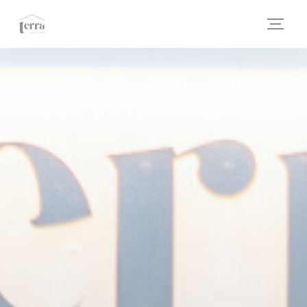
Πίνακας διαχείρισης "Μπισκότων" (Cookies)