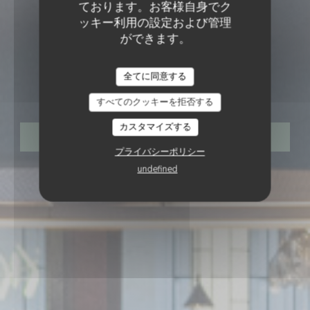
ております。お客様自身でク
ッキー利用の設定および管理
ができます。
ワインバー
•
PARIS
全てに同意する
TERRA BAR A VINS
すべてのクッキーを拒否する
カスタマイズする
予約
プライバシーポリシー
undefined