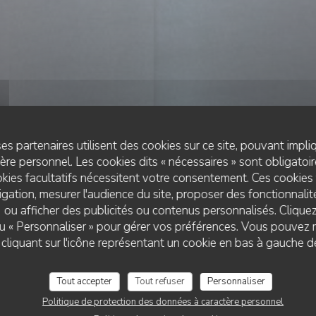
es partenaires utilisent des cookies sur ce site, pouvant impli
re personnel. Les cookies dits « nécessaires » sont obligatoire
kies facultatifs nécessitent votre consentement. Ces cookies 
gation, mesurer l'audience du site, proposer des fonctionnalité
 ou afficher des publicités ou contenus personnalisés. Clique
BAR À VINS
•
PARIS
 ou « Personnaliser » pour gérer vos préférences. Vous pouvez 
TERRA BAR A VINS
liquant sur l'icône représentant un cookie en bas à gauche d
Tout accepter
Tout refuser
Personnaliser
RÉSERVER
Politique de protection des données à caractère personnel