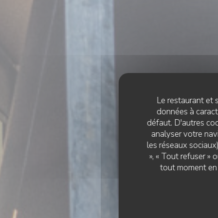
Le restaurant et s
données à caractè
défaut. D'autres coo
analyser votre navi
les réseaux sociaux)
», « Tout refuser »
tout moment en c