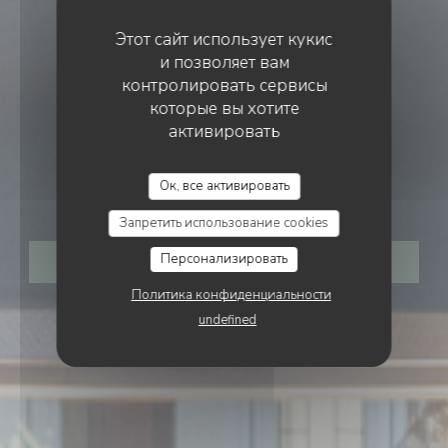
Этот сайт использует кукис
и позволяет вам
контролировать сервисы
которые вы хотите
активировать
ВИННЫЙ БАР
•
PARIS
Ок, все активировать
TERRA BAR A VINS
Запретить использование cookies
Персонализировать
ЗАБРОНИРОВАТЬ СТОЛИК
Политика конфиденциальности
undefined