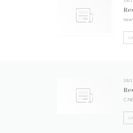
28/
Re
new
LI
28/
Res
C.N
LI