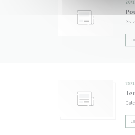
28/
Po
Graz
LI
28/
Ter
Gale
LI