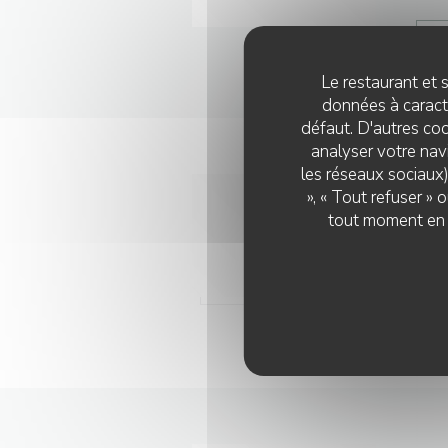
LI
Le restaurant et s
données à caractè
défaut. D'autres coo
analyser votre navi
les réseaux sociaux)
28/
», « Tout refuser »
Les
tout moment en c
LeB
LI