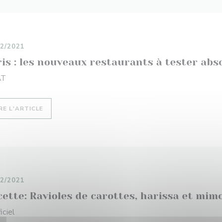
12/2021
is : les nouveaux restaurants à tester abs
AT
((OUVRE UNE NOUVELLE FENÊTRE))
RE L'ARTICLE
12/2021
ette: Ravioles de carottes, harissa et mim
iciel