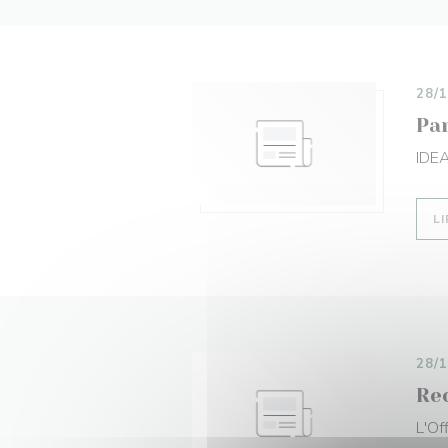
28/
Par
IDE
LI
28/
Rec
L'Off