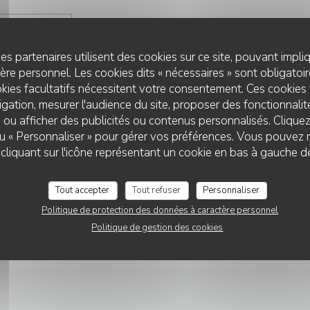
((OUVRE UNE NOUVELLE FENÊTRE))
RE L'ARTICLE
es partenaires utilisent des cookies sur ce site, pouvant impli
re personnel. Les cookies dits « nécessaires » sont obligatoire
kies facultatifs nécessitent votre consentement. Ces cookies 
gation, mesurer l'audience du site, proposer des fonctionnalité
 ou afficher des publicités ou contenus personnalisés. Clique
12/2021
 ou « Personnaliser » pour gérer vos préférences. Vous pouvez 
 nouvelles tables parisiennes à tester d u
liquant sur l'icône représentant un cookie en bas à gauche d
onbon
Tout accepter
Tout refuser
Personnaliser
Politique de protection des données à caractère personnel
((OUVRE UNE NOUVELLE FENÊTRE))
RE L'ARTICLE
Politique de gestion des cookies