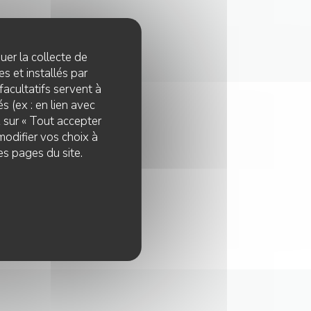
quer la collecte de
s et installés par
facultatifs servent à
s (ex : en lien avec
z sur « Tout accepter
modifier vos choix à
rgence
es pages du site.