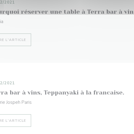
12/2021
urquoi réserver une table à Terra bar à vi
ia
((OUVRE UNE NOUVELLE FENÊTRE))
RE L'ARTICLE
12/2021
ra bar à vins, Teppanyaki à la francaise.
rie Jospeh Paris
((OUVRE UNE NOUVELLE FENÊTRE))
RE L'ARTICLE