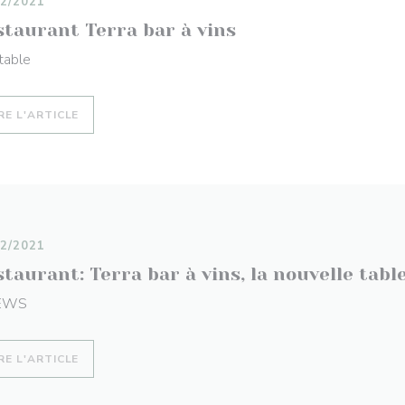
12/2021
staurant Terra bar à vins
table
((OUVRE UNE NOUVELLE FENÊTRE))
RE L'ARTICLE
12/2021
taurant: Terra bar à vins, la nouvelle tabl
EWS
((OUVRE UNE NOUVELLE FENÊTRE))
RE L'ARTICLE