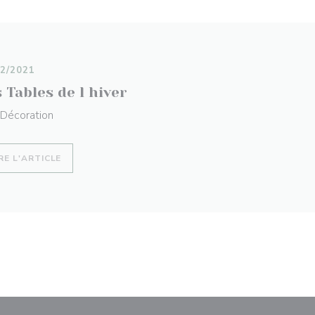
12/2021
 Tables de l hiver
 Décoration
((OUVRE UNE NOUVELLE FENÊTRE))
RE L'ARTICLE