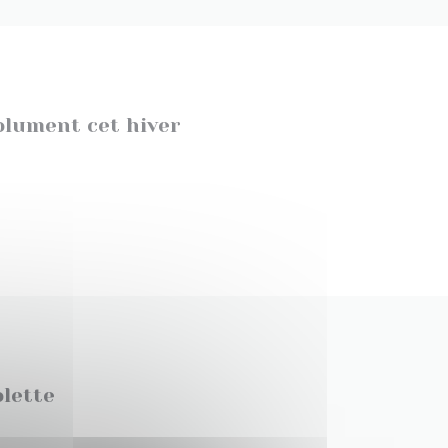
olument cet hiver
olette